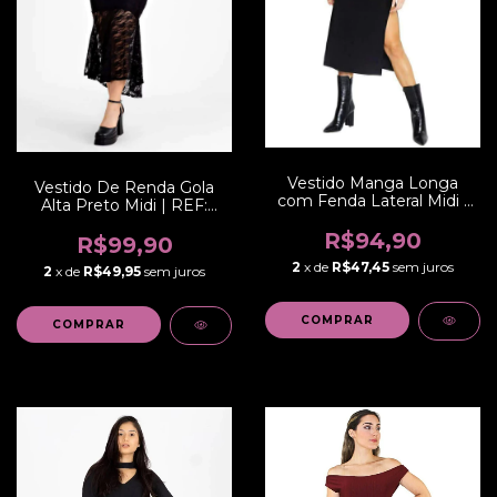
Vestido Manga Longa
Vestido De Renda Gola
com Fenda Lateral Midi |
Alta Preto Midi | REF:
REF: NCR001
VRP3
R$94,90
R$99,90
2
x de
R$47,45
sem juros
2
x de
R$49,95
sem juros
COMPRAR
COMPRAR