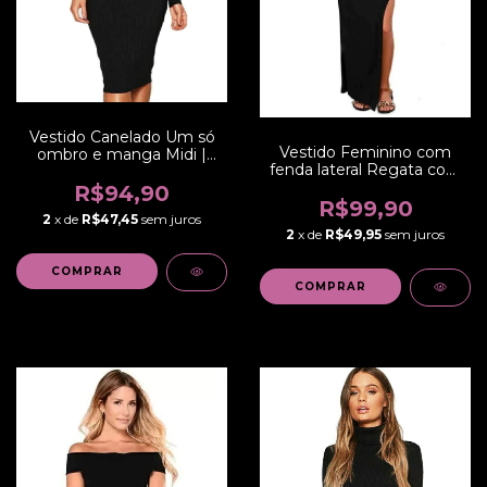
Vestido Canelado Um só
Vestido Feminino com
ombro e manga Midi |
fenda lateral Regata com
REF: NCR0012
Bolso Longo | REF:
R$94,90
VRP264
R$99,90
2
x de
R$47,45
sem juros
2
x de
R$49,95
sem juros
COMPRAR
COMPRAR