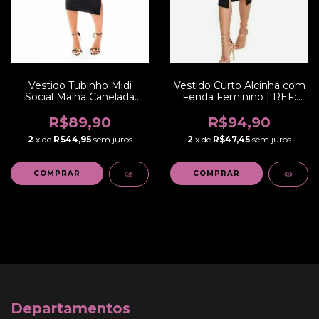
Vestido Tubinho Midi
Vestido Curto Alcinha com
Social Malha Canelada
Fenda Feminino | REF:
com Fenda Evangélico,
VRP276
Social ou Dia a Dia Regata
R$89,90
R$94,90
| REF: STY43
2
x de
R$44,95
sem juros
2
x de
R$47,45
sem juros
COMPRAR
COMPRAR
Departamentos