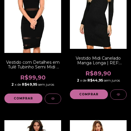
Vestido Midi Canelado
Vestido com Detalhes em
Manga Longa | REF:
Tulê Tubinho Semi Midi |
NCR0003
REF: VRP50
R$89,90
R$99,90
2
x de
R$44,95
sem juros
2
x de
R$49,95
sem juros
COMPRAR
COMPRAR