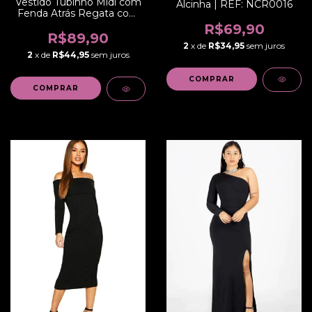
Vestido Tubinho Midi com
Alcinha | REF: NCR0016
Fenda Atrás Regata com
Cinto de Laço Social ou
R$69,90
Dia a Dia | REF: STY20
R$89,90
2
x de
R$34,95
sem juros
2
x de
R$44,95
sem juros
COMPRAR
COMPRAR