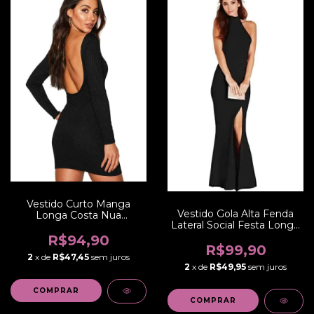
Vestido Curto Manga
Vestido Gola Alta Fenda
Longa Costa Nua
Lateral Social Festa Longo
Canelado | REF:
| REF: VRP2
NCR0008
R$94,90
R$99,90
2
x de
R$47,45
sem juros
2
x de
R$49,95
sem juros
COMPRAR
COMPRAR