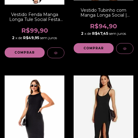
Vestido Tubinho com
Vestido Fenda Manga
Manga Longa Social |
Longa Tule Social Festa
REF: NC0003
Longo | REF: VRP8
R$94,90
R$99,90
2
x de
R$47,45
sem juros
2
x de
R$49,95
sem juros
COMPRAR
COMPRAR