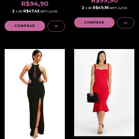
R$99,90
R$94,90
2
x de
R$49,95
sem juros
2
x de
R$47,45
sem juros
COMPRAR
COMPRAR