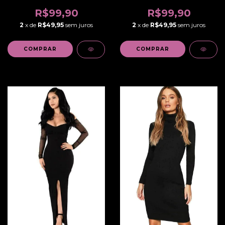
ou Dia a Dia Ombro a
Longo | REF: VRP266
Ombro | REF: STY41
R$99,90
R$99,90
2
x de
R$49,95
sem juros
2
x de
R$49,95
sem juros
COMPRAR
COMPRAR