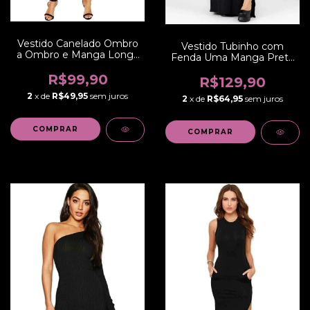
Vestido Canelado Ombro
Vestido Tubinho com
a Ombro e Manga Longa
Fenda Uma Manga Preto
Midi | REF: NCR0004
Longo | REF: NR21
R$99,90
R$129,90
2
x de
R$49,95
sem juros
2
x de
R$64,95
sem juros
COMPRAR
COMPRAR