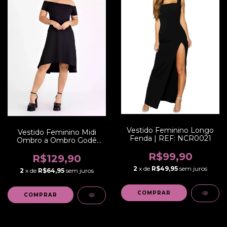
Vestido Feminino Longo
Vestido Feminino Midi
Fenda | REF: NCR0021
Ombro a Ombro Godê
Preto | VRP304
R$99,90
R$129,90
2
x de
R$49,95
sem juros
2
x de
R$64,95
sem juros
COMPRAR
COMPRAR