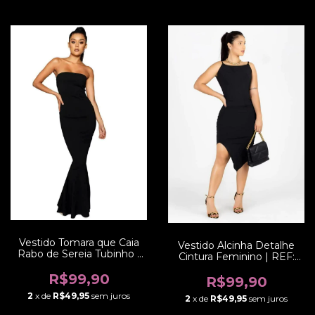
Vestido Tomara que Caia
Vestido Alcinha Detalhe
Rabo de Sereia Tubinho |
Cintura Feminino | REF:
REF: NCR0024
V156
R$99,90
R$99,90
2
x de
R$49,95
sem juros
2
x de
R$49,95
sem juros