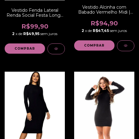
Vestido Alcinha com
Vestido Fenda Lateral
Babado Vermelho Midi |
Renda Social Festa Longo
REF:NR54
| REF:VRP5
R$94,90
R$99,90
2
x de
R$47,45
sem juros
2
x de
R$49,95
sem juros
COMPRAR
COMPRAR