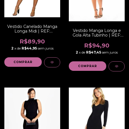
Vestido Canelado Manga
Vestido Manga Longa e
Longa Midi | REF:
Gola Alta Tubinho | REF:
NCR0013
STY45
R$89,90
R$94,90
2
x de
R$44,95
sem juros
2
x de
R$47,45
sem juros
COMPRAR
COMPRAR