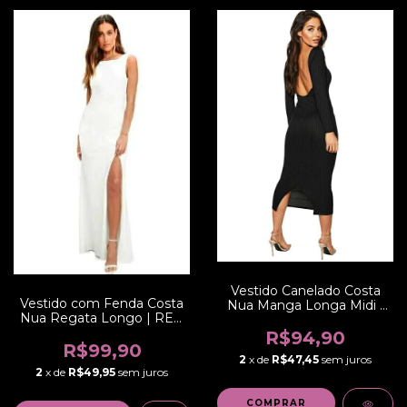
Vestido Canelado Costa
Vestido com Fenda Costa
Nua Manga Longa Midi |
Nua Regata Longo | REF:
REF: NCR0006
VRP26
R$94,90
R$99,90
2
x de
R$47,45
sem juros
2
x de
R$49,95
sem juros
COMPRAR