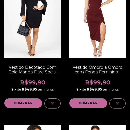
Vestido Decotado Com
Vestido Ombro a Ombro
Gola Manga Flare Social
com Fenda Feminino |
Festa Curto | REF: VRP7
REF: NR002
R$99,90
R$99,90
2
x de
R$49,95
sem juros
2
x de
R$49,95
sem juros
COMPRAR
COMPRAR