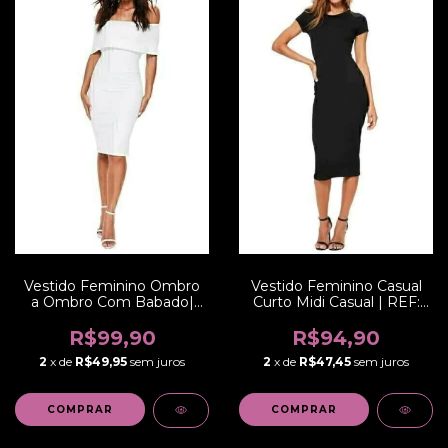
Vestido Feminino Ombro
Vestido Feminino Casual
a Ombro Com Babado|
Curto Midi Casual | REF:
REF: VRP278
VRP277
R$99,90
R$94,90
2
x de
R$49,95
sem juros
2
x de
R$47,45
sem juros
COMPRAR
COMPRAR