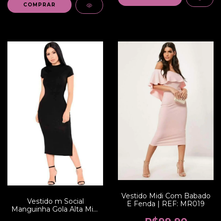
COMPRAR
Vestido Midi Com Babado
Vestido m Social
E Fenda | REF: MR019
Manguinha Gola Alta Midi
| REF: V00234