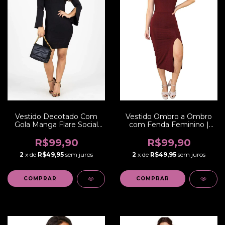
Vestido Decotado Com
Vestido Ombro a Ombro
Gola Manga Flare Social
com Fenda Feminino |
Festa Curto | REF: VRP7
REF: NR002
R$99,90
R$99,90
2
x de
R$49,95
sem juros
2
x de
R$49,95
sem juros
COMPRAR
COMPRAR