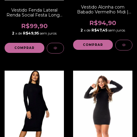
Vestido Alcinha com
Vestido Fenda Lateral
Babado Vermelho Midi |
Renda Social Festa Longo
REF:NR54
| REF:VRP5
R$94,90
R$99,90
2
x de
R$47,45
sem juros
2
x de
R$49,95
sem juros
COMPRAR
COMPRAR