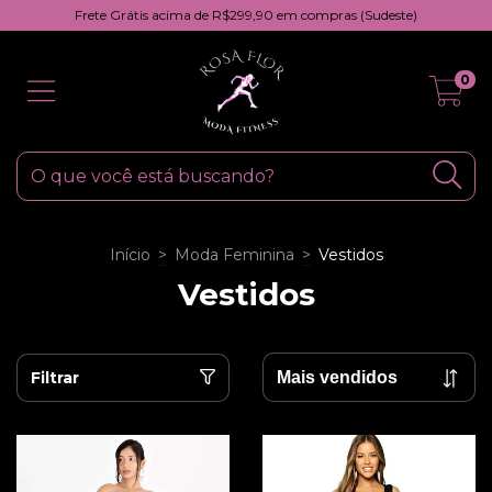
Frete Grátis acima de R$299,90 em compras (Sudeste)
0
Início
>
Moda Feminina
>
Vestidos
Vestidos
Filtrar