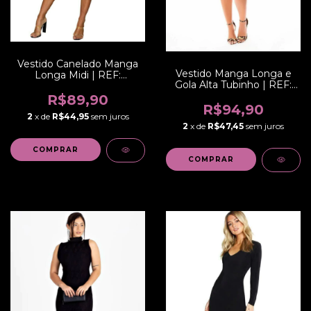
Vestido Canelado Manga
Vestido Manga Longa e
Longa Midi | REF:
Gola Alta Tubinho | REF:
NCR0013
STY45
R$89,90
R$94,90
2
x de
R$44,95
sem juros
2
x de
R$47,45
sem juros
COMPRAR
COMPRAR