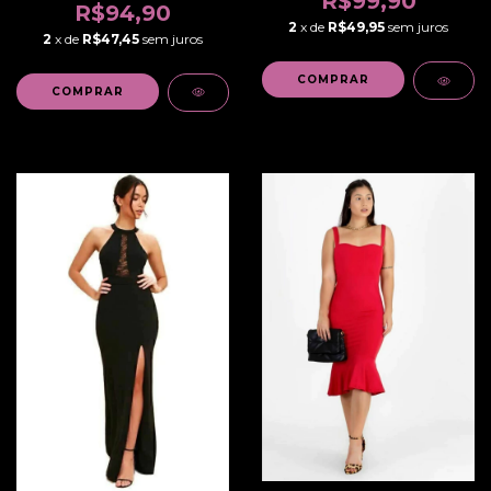
R$99,90
R$94,90
2
x de
R$49,95
sem juros
2
x de
R$47,45
sem juros
COMPRAR
COMPRAR