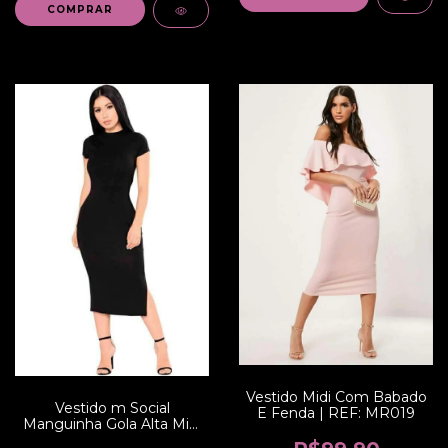
COMPRAR
Vestido Midi Com Babado
Vestido m Social
E Fenda | REF: MR019
Manguinha Gola Alta Midi
| REF: V00234