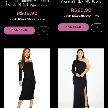
Vestido Tubinho Midi com
Alcinha | REF: NCR0016
Fenda Atrás Regata com
Cinto de Laço Social ou
R$69,90
Dia a Dia | REF: STY20
R$89,90
2
x de
R$34,95
sem juros
2
x de
R$44,95
sem juros
COMPRAR
COMPRAR