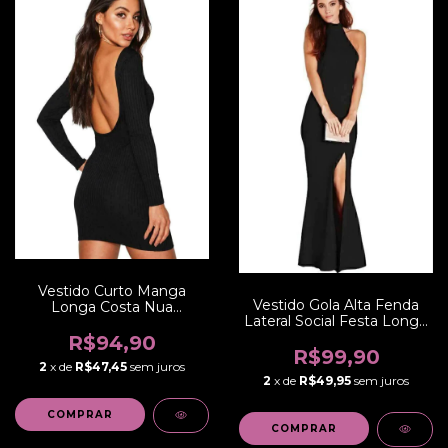
Vestido Curto Manga
Vestido Gola Alta Fenda
Longa Costa Nua
Lateral Social Festa Longo
Canelado | REF:
| REF: VRP2
NCR0008
R$94,90
R$99,90
2
x de
R$47,45
sem juros
2
x de
R$49,95
sem juros
COMPRAR
COMPRAR