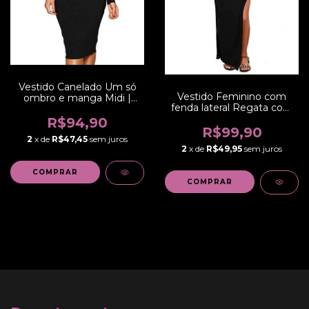
Vestido Canelado Um só
Vestido Feminino com
ombro e manga Midi |
fenda lateral Regata com
REF: NCR0012
Bolso Longo | REF:
R$94,90
VRP264
R$99,90
2
x de
R$47,45
sem juros
2
x de
R$49,95
sem juros
COMPRAR
COMPRAR