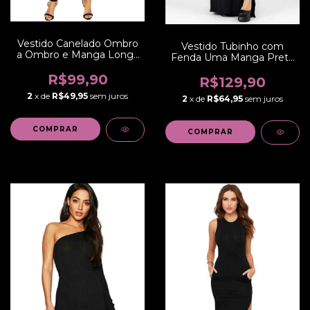
Vestido Canelado Ombro
Vestido Tubinho com
a Ombro e Manga Longa
Fenda Uma Manga Preto
Midi | REF: NCR0004
Longo | REF: NR21
R$99,90
R$129,90
2
x de
R$49,95
sem juros
2
x de
R$64,95
sem juros
COMPRAR
COMPRAR