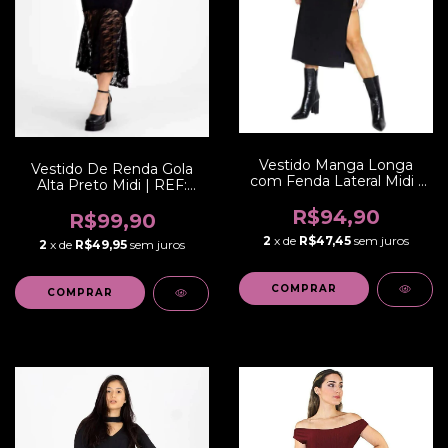
Vestido Manga Longa
Vestido De Renda Gola
com Fenda Lateral Midi |
Alta Preto Midi | REF:
REF: NCR001
VRP3
R$94,90
R$99,90
2
x de
R$47,45
sem juros
2
x de
R$49,95
sem juros
COMPRAR
COMPRAR