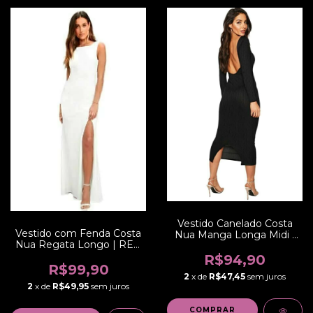
Vestido Canelado Costa
Vestido com Fenda Costa
Nua Manga Longa Midi |
Nua Regata Longo | REF:
REF: NCR0006
VRP26
R$94,90
R$99,90
2
x de
R$47,45
sem juros
2
x de
R$49,95
sem juros
COMPRAR