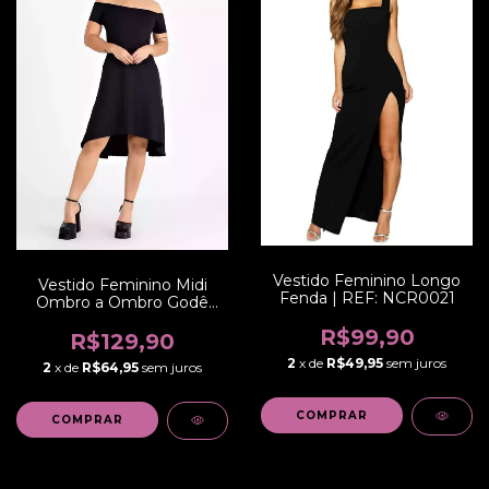
Vestido Feminino Longo
Vestido Feminino Midi
Fenda | REF: NCR0021
Ombro a Ombro Godê
Preto | VRP304
R$99,90
R$129,90
2
x de
R$49,95
sem juros
2
x de
R$64,95
sem juros
COMPRAR
COMPRAR