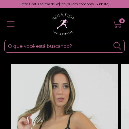
Frete Grátis acima de R$299,90 em compras (Sudeste)
0