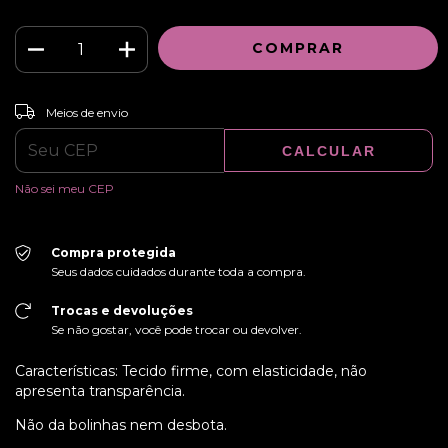
ALTERAR CEP
Entregas para o CEP:
Meios de envio
CALCULAR
Não sei meu CEP
Compra protegida
Seus dados cuidados durante toda a compra.
Trocas e devoluções
Se não gostar, você pode trocar ou devolver.
Características: Tecido firme, com elasticidade, não
apresenta transparência.
Não da bolinhas nem desbota.