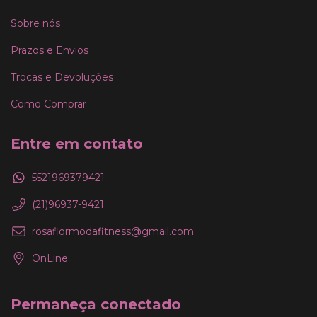
Sobre nós
Prazos e Envios
Trocas e Devoluções
Como Comprar
Entre em contato
5521969379421
(21)96937-9421
rosaflormodafitness@gmail.com
OnLine
Permaneça conectado