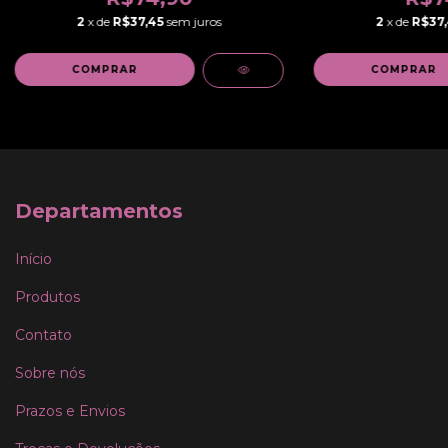
2
x de
R$37,45
sem juros
2
x de
R$37,
COMPRAR
COMPRAR
Departamentos
Início
Produtos
Contato
Sobre nós
Prazos e Envios