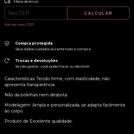
Entregas para o CEP:
Meios de envio
CALCULAR
Não sei meu CEP
Compra protegida
Seus dados cuidados durante toda a compra.
Trocas e devoluções
Se não gostar, você pode trocar ou devolver.
Características: Tecido firme, com elasticidade, não
apresenta transparência.
Não da bolinhas nem desbota.
Modelagem: Ampla e personalizada, se adapta facilmente
ao corpo.
Produto de Excelente qualidade.