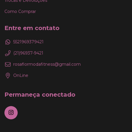
Trocas e Devoluções
Como Comprar
Entre em contato
5521969379421
(21)96937-9421
rosaflormodafitness@gmail.com
OnLine
Permaneça conectado