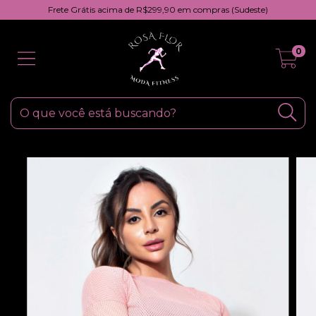
Frete Grátis acima de R$299,90 em compras (Sudeste)
0