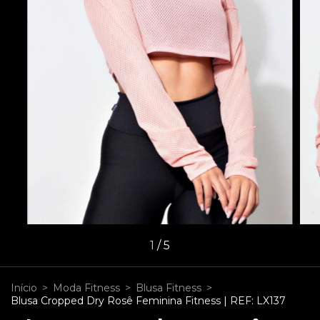
1
/
5
Início
>
Moda Fitness
>
Blusa Fitness
>
Blusa Cropped Dry Rosê Feminina Fitness | REF: LX137