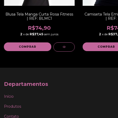
Blusa Tela Manga Curta Rosa Fitness
Camiseta Tela Emb
| REF: BLMC1
| REF:
R$74,90
R$7
2
x de
R$37,45
sem juros
2
x de
R$37,
COMPRAR
COMPRAR
Departamentos
Início
Produtos
Contato