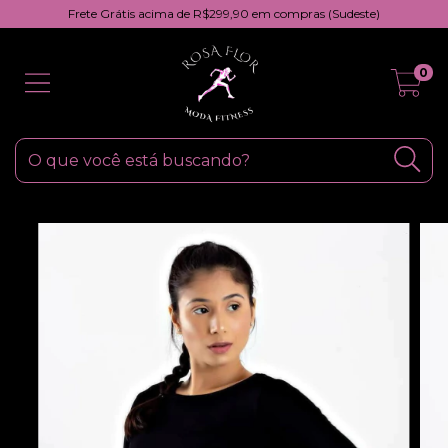
Frete Grátis acima de R$299,90 em compras (Sudeste)
0