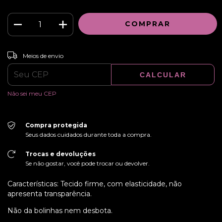
ALTERAR CEP
Entregas para o CEP:
Meios de envio
CALCULAR
Não sei meu CEP
Compra protegida
Seus dados cuidados durante toda a compra.
Trocas e devoluções
Se não gostar, você pode trocar ou devolver.
Características: Tecido firme, com elasticidade, não
apresenta transparência.
Não da bolinhas nem desbota.