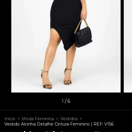
1
/
6
Início
>
Moda Feminina
>
Vestidos
>
Vestido Alcinha Detalhe Cintura Feminino | REF: V156