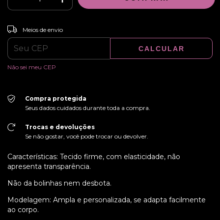
ALTERAR CEP
Entregas para o CEP:
Meios de envio
CALCULAR
Não sei meu CEP
Compra protegida
Seus dados cuidados durante toda a compra.
Trocas e devoluções
Se não gostar, você pode trocar ou devolver.
Características: Tecido firme, com elasticidade, não
apresenta transparência.
Não da bolinhas nem desbota.
Modelagem: Ampla e personalizada, se adapta facilmente
ao corpo.