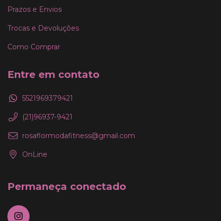
Prazos e Envios
Trocas e Devoluções
Como Comprar
Entre em contato
5521969379421
(21)96937-9421
rosaflormodafitness@gmail.com
OnLine
Permaneça conectado