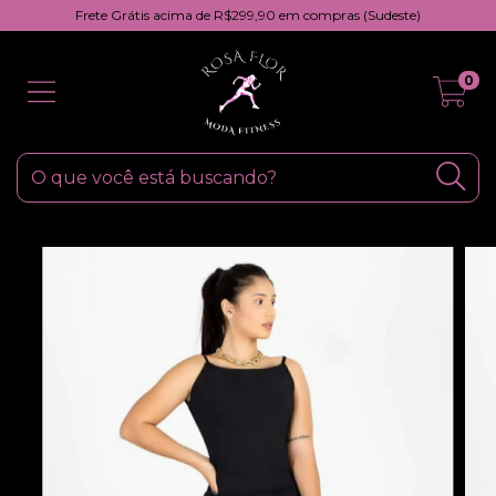
Frete Grátis acima de R$299,90 em compras (Sudeste)
0