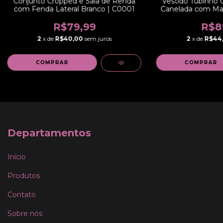
Conjunto Cropped e Saia de Renda
Vestido Tubinho C
com Fenda Lateral Branco | C0001
Canelada com Ma
Alta Social ou Dia
R$79,99
R$8
2
x de
R$40,00
sem juros
2
x de
R$44
COMPRAR
COMPRAR
Departamentos
Início
Produtos
Contato
Sobre nós