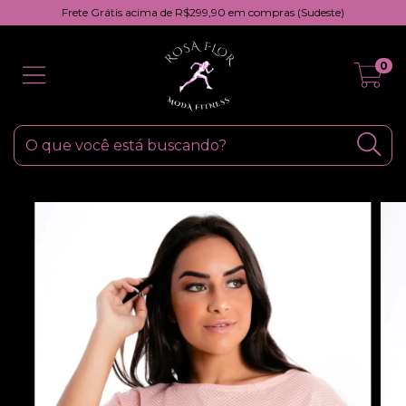
Frete Grátis acima de R$299,90 em compras (Sudeste)
0