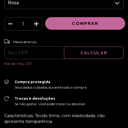
ALTERAR CEP
Entregas para o CEP:
Meios de envio
CALCULAR
Não sei meu CEP
Compra protegida
Seus dados cuidados durante toda a compra.
Trocas e devoluções
Se não gostar, você pode trocar ou devolver.
Características: Tecido firme, com elasticidade, não
apresenta transparência.