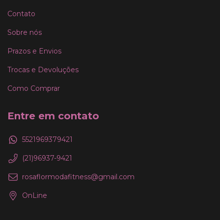
Contato
Sobre nós
Prazos e Envios
Trocas e Devoluções
Como Comprar
Entre em contato
5521969379421
(21)96937-9421
rosaflormodafitness@gmail.com
OnLine