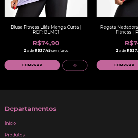
Blusa Fitness Lilás Manga Curta |
Regata Nadadora 
REF: BLMC1
Fitness | 
R$74,90
R$7
2
x de
R$37,45
sem juros
2
x de
R$37,
COMPRAR
COMPRAR
Departamentos
Início
Produtos